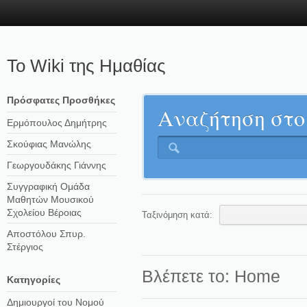
Το Wiki της Ημαθίας
Πρόσφατες Προσθήκες
Αναζήτηση στο
Ερμόπουλος Δημήτρης
Σκούφιας Μανώλης
Γεωργουδάκης Γιάννης
Συγγραφική Ομάδα
Μαθητών Μουσικού
Σχολείου Βέροιας
Ταξινόμηση κατά:
Αποστόλου Σπυρ.
Στέργιος
Βλέπετε το:
Home
Kατηγορίες
Δημιουργοί του Νομού