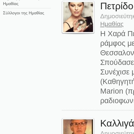
Πετρίδ
Ημαθίας
Σύλλογοι της Ημαθίας
Δημοσιεύτη
Ημαθίας
Η Χαρά Πε
ράμφος με
Θεσσαλονί
Σπούδασε 
Συνέχισε 
(Καθηγητή
Marion (π
ραδιοφωνί
Καλλιγά
Δημοσιεύτη