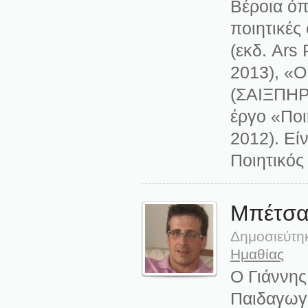
Βέροια όπο
ποιητικές
(εκδ. Ars 
2013), «Ο
(ΣΑΙΞΠΗΡΙ
έργο «Ποι
2012). Εί
Ποιητικός
Μπέτσα
Δημοσιεύτη
Ημαθίας
Ο Γιάννης
Παιδαγωγ