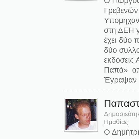
Ο Γιώργος
Γρεβενών
Υπομηχαν
στη ΔΕΗ γ
έχει δύο 
δύο συλλο
εκδόσεις 
Παπά» από
Έγραψαν
Παπαστε
Δημοσιεύτη
Ημαθίας
Ο Δημήτρη