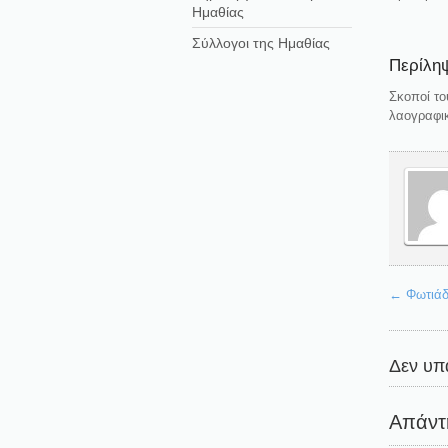
Ημαθίας
Σύλλογοι της Ημαθίας
Περίληψ
Σκοποί το
λαογραφικ
←
Φωτιάδ
Δεν υπ
Απάντ