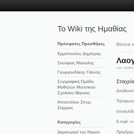
Το Wiki της Ημαθίας
Πρόσφατες Προσθήκες
Βλέπετε τ
Ερμόπουλος Δημήτρης
Λαογ
Σκούφιας Μανώλης
Last update
Γεωργουδάκης Γιάννης
Στοιχεί
Συγγραφική Ομάδα
Μαθητών Μουσικού
Διεύθυνση
Σχολείου Βέροιας
Τηλέφωνο
Αποστόλου Σπυρ.
Στέργιος
Ιστοσελίδ
E-mail:
ma
Kατηγορίες
Δημιουργοί του Νομού
Πρόεδρος: