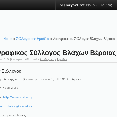
Δημιουργοί του Νομού Ημαθίας
ο:
Home
»
Σύλλογοι της Ημαθίας
»
Λαογραφικός Σύλλογος Βλάχων Βέροιας
ραφικός Σύλλογος Βλάχων Βέροιας
 on
1 Φεβρουαρίου, 2013
under
Σύλλογοι της Ημαθίας
α Συλλόγου
: Βερόης και Εβραίων μαρτύρων 1, TK 59100 Βέροια.
: 23310-64315.
α:
http://www.vlahoi.gr
ilto:vlahoi@otenet.gr
 Γεωργίου Τάκης.